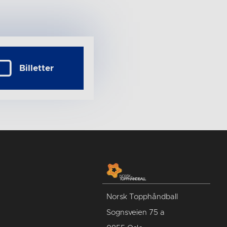
Billetter
Norsk Topphåndball
Sognsveien 75 a