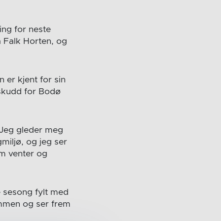
ng for neste
a Falk Horten, og
 er kjent for sin
ilskudd for Bodø
 «Jeg gleder meg
gmiljø, og jeg ser
om venter og
 sesong fylt med
ommen og ser frem