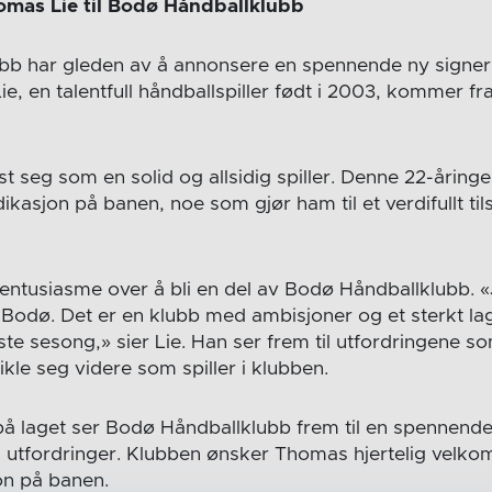
omas Lie til Bodø Håndballklubb
b har gleden av å annonsere en spennende ny signeri
, en talentfull håndballspiller født i 2003, kommer fr
t seg som en solid og allsidig spiller. Denne 22-åringen
dikasjon på banen, noe som gjør ham til et verdifullt t
r entusiasme over å bli en del av Bodø Håndballklubb.
e i Bodø. Det er en klubb med ambisjoner og et sterkt la
este sesong,» sier Lie. Han ser frem til utfordringene s
kle seg videre som spiller i klubben.
å laget ser Bodø Håndballklubb frem til en spennende
 utfordringer. Klubben ønsker Thomas hjertelig velk
jon på banen.