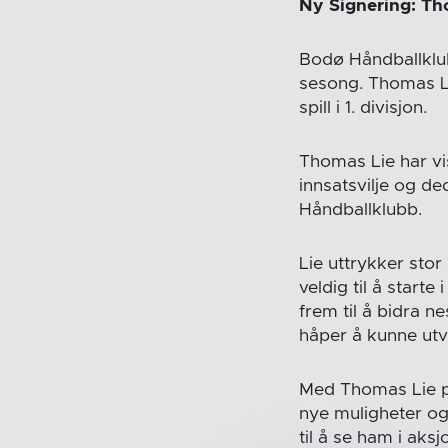
Ny Signering: Th
Bodø Håndballklub
sesong. Thomas Lie
spill i 1. divisjon.
Thomas Lie har vis
innsatsvilje og de
Håndballklubb.
Lie uttrykker sto
veldig til å start
frem til å bidra n
håper å kunne utvi
Med Thomas Lie p
nye muligheter og
til å se ham i aks