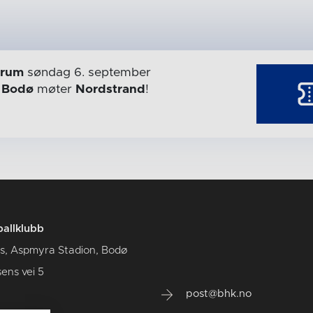
trum
søndag 6. september
r
Bodø
møter
Nordstrand
!
allklubb
us, Aspmyra Stadion, Bodø
sens vei 5
post@bhk.no