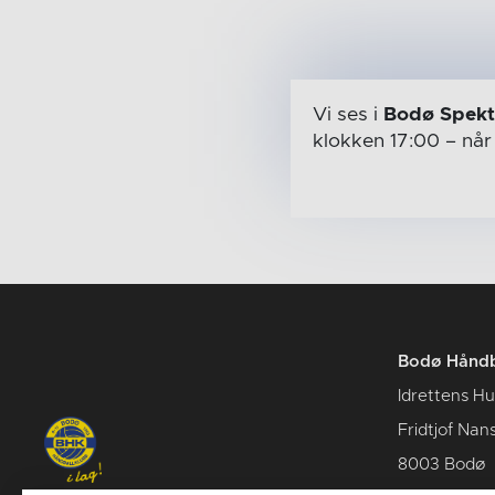
Vi ses i
Bodø Spek
klokken 17:00
– nå
Bodø Håndb
Idrettens H
Fridtjof Nan
8003 Bodø