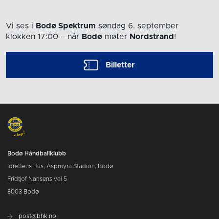
Vi ses i
Bodø Spektrum
søndag 6. september
klokken 17:00
– når
Bodø
møter
Nordstrand
!
Billetter
Bodø Håndballklubb
Idrettens Hus, Aspmyra Stadion, Bodø
Fridtjof Nansens vei 5
8003 Bodø
post@bhk.no