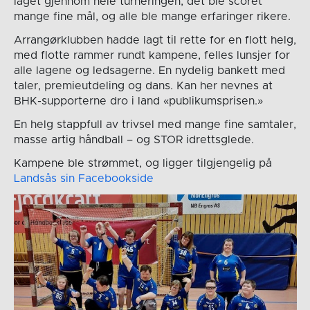
laget gjennom hele turneringen, det ble scoret
mange fine mål, og alle ble mange erfaringer rikere.
Arrangørklubben hadde lagt til rette for en flott helg,
med flotte rammer rundt kampene, felles lunsjer for
alle lagene og ledsagerne. En nydelig bankett med
taler, premieutdeling og dans. Kan her nevnes at
BHK-supporterne dro i land «publikumsprisen.»
En helg stappfull av trivsel med mange fine samtaler,
masse artig håndball – og STOR idrettsglede.
Kampene ble strømmet, og ligger tilgjengelig på
Landsås sin Facebookside