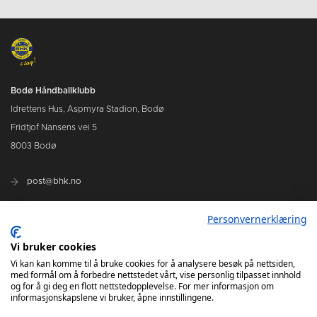
Bodø Håndballklubb
Idrettens Hus, Aspmyra Stadion, Bodø
Fridtjof Nansens vei 5
8003 Bodø
post@bhk.no
Personvernerklæring
BILLETTER
Vi bruker cookies
BHK`S Solidaritetsfond
Vi kan kan komme til å bruke cookies for å analysere besøk på nettsiden,
med formål om å forbedre nettstedet vårt, vise personlig tilpasset innhold
og for å gi deg en flott nettstedopplevelse. For mer informasjon om
informasjonskapslene vi bruker, åpne innstillingene.