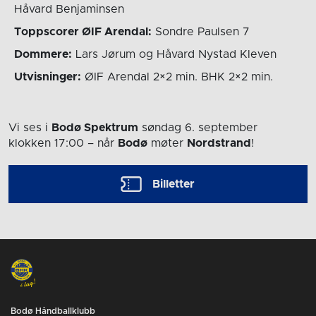
Håvard Benjaminsen
Toppscorer ØIF Arendal:
Sondre Paulsen 7
Dommere:
Lars Jørum og Håvard Nystad Kleven
Utvisninger:
ØIF Arendal 2×2 min. BHK 2×2 min.
Vi ses i
Bodø Spektrum
søndag 6. september
klokken 17:00
– når
Bodø
møter
Nordstrand
!
Billetter
Bodø Håndballklubb