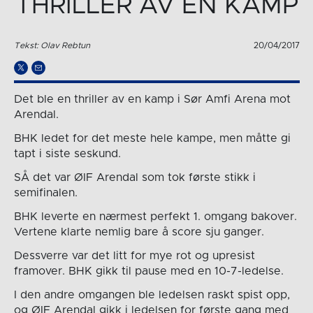
THRILLER AV EN KAMP
Tekst: Olav Rebtun
20/04/2017
Det ble en thriller av en kamp i Sør Amfi Arena mot
Arendal.
BHK ledet for det meste hele kampe, men måtte gi
tapt i siste seskund.
SÅ det var ØIF Arendal som tok første stikk i
semifinalen.
BHK leverte en nærmest perfekt 1. omgang bakover.
Vertene klarte nemlig bare å score sju ganger.
Dessverre var det litt for mye rot og upresist
framover. BHK gikk til pause med en 10-7-ledelse.
I den andre omgangen ble ledelsen raskt spist opp,
og ØIF Arendal gikk i ledelsen for første gang med