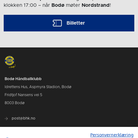
klokken 17:00
– når
Bodø
møter
Nordstrand
!
Billetter
Bodø Håndballklubb
Idrettens Hus, Aspmyra Stadion, Bodø
Fridtjof Nansens vei 5
8003 Bodø
post@bhk.no
Personvernerklæring
BILLETTER