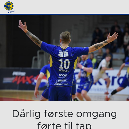
Dårlig første omgang
førte til tap