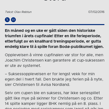
Tekst: Olav Rebtun
07/02/2016
En måned og en uke er gått siden den historiske
triumfen i årets cupfinale! Etter en lite ferieperiode,
etterfulgt av en knallhard treningsperiode, er gutta
endelig klare til å spille foran Bodø-publikumet igjen.
Opplevelsen å vinne cupfinalen var stor for alle, men
Joachim Christensen kan garantere at cup-suksessen
er ute av systemet.
– Suksessopplevelsen er for lengst vekk for min
egen del i hvert fall. Den brukte jeg ferien på å nyte,
sier Christensen til Avisa Nordland.
Selv om cupen ble en suksess, har ikke seriespillet
gått like mye på skinner for Christensen og co. Etter
14 spilte kamper ligger BHK nemlig på en 8. plass. I
den perioden med seriekamper som laget nå går inn