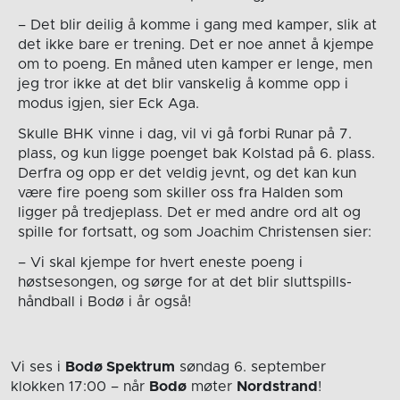
– Det blir deilig å komme i gang med kamper, slik at
det ikke bare er trening. Det er noe annet å kjempe
om to poeng. En måned uten kamper er lenge, men
jeg tror ikke at det blir vanskelig å komme opp i
modus igjen, sier Eck Aga.
Skulle BHK vinne i dag, vil vi gå forbi Runar på 7.
plass, og kun ligge poenget bak Kolstad på 6. plass.
Derfra og opp er det veldig jevnt, og det kan kun
være fire poeng som skiller oss fra Halden som
ligger på tredjeplass. Det er med andre ord alt og
spille for fortsatt, og som Joachim Christensen sier:
– Vi skal kjempe for hvert eneste poeng i
høstsesongen, og sørge for at det blir sluttspills-
håndball i Bodø i år også!
Vi ses i
Bodø Spektrum
søndag 6. september
klokken 17:00
– når
Bodø
møter
Nordstrand
!