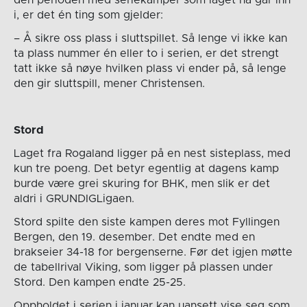
i, er det én ting som gjelder:
– Å sikre oss plass i sluttspillet. Så lenge vi ikke kan
ta plass nummer én eller to i serien, er det strengt
tatt ikke så nøye hvilken plass vi ender på, så lenge
den gir sluttspill, mener Christensen.
Stord
Laget fra Rogaland ligger på en nest sisteplass, med
kun tre poeng. Det betyr egentlig at dagens kamp
burde være grei skuring for BHK, men slik er det
aldri i GRUNDIGLigaen.
Stord spilte den siste kampen deres mot Fyllingen
Bergen, den 19. desember. Det endte med en
brakseier 34-18 for bergenserne. Før det igjen møtte
de tabellrival Viking, som ligger på plassen under
Stord. Den kampen endte 25-25.
Oppholdet i serien i januar kan uansett vise seg som