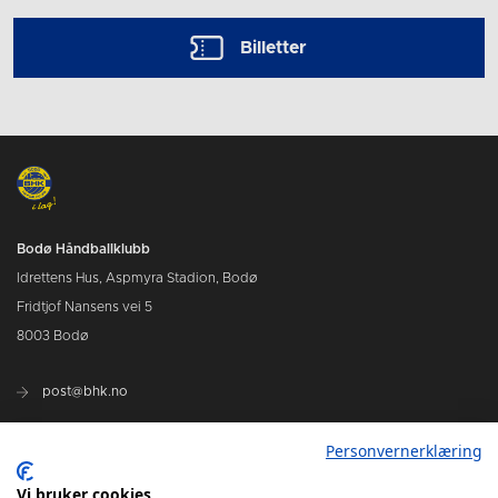
Billetter
Bodø Håndballklubb
Idrettens Hus, Aspmyra Stadion, Bodø
Fridtjof Nansens vei 5
8003 Bodø
post@bhk.no
Personvernerklæring
BILLETTER
Vi bruker cookies