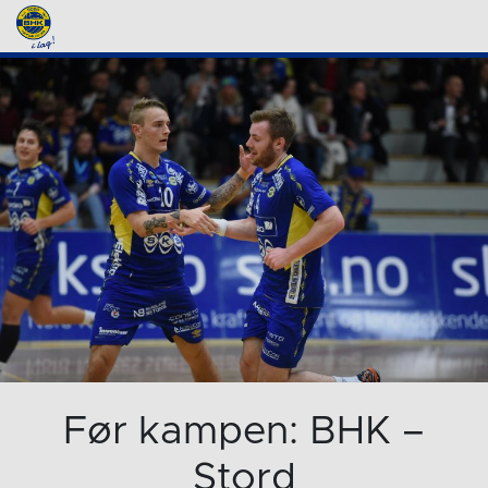
Før kampen: BHK –
Stord