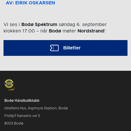
AV: EIRIK OSKARSEN
Vi ses i
Bodø Spektrum
søndag 6. september
klokken 17:00
– når
Bodø
møter
Nordstrand
!
Billetter
Bodø Håndballklubb
Idrettens Hus, Aspmyra Stadion, Bodø
Fridtjof Nansens vei 5
8003 Bodø