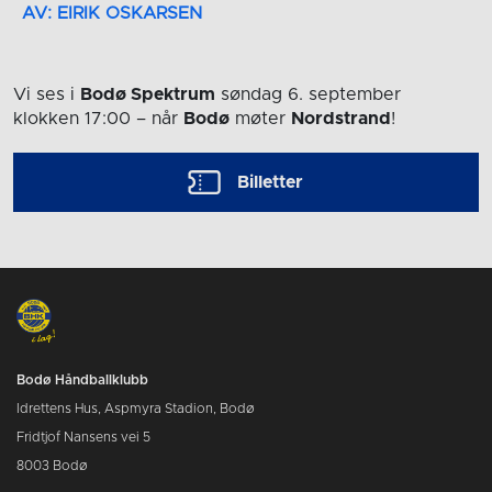
AV: EIRIK OSKARSEN
Vi ses i
Bodø Spektrum
søndag 6. september
klokken 17:00
– når
Bodø
møter
Nordstrand
!
Billetter
Bodø Håndballklubb
Idrettens Hus, Aspmyra Stadion, Bodø
Fridtjof Nansens vei 5
8003 Bodø