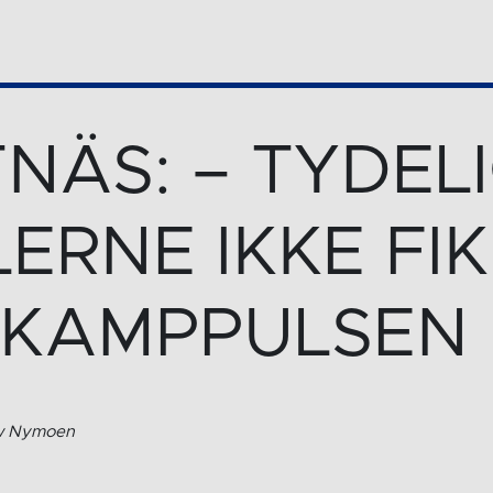
NÄS: – TYDEL
LERNE IKKE FI
 KAMPPULSEN
ow Nymoen