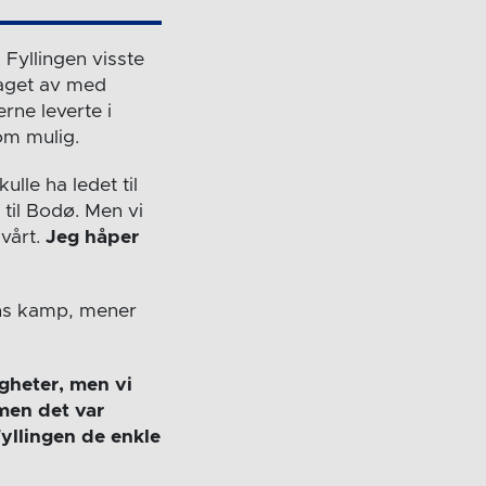
Fyllingen visste
laget av med
rne leverte i
om mulig.
ulle ha ledet til
til Bodø. Men vi
 vårt.
Jeg håper
gens kamp, mener
gheter, men vi
, men det var
Fyllingen de enkle