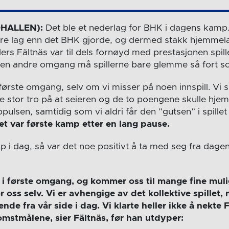
HALLEN):
Det ble et nederlag for BHK i dagens kamp. 
ere lag enn det BHK gjorde, og dermed stakk hjemme
ers Fältnäs var til dels fornøyd med prestasjonen spille
en andre omgang må spillerne bare glemme så fort s
i første omgang, selv om vi misser på noen innspill. Vi sk
e stor tro på at seieren og de to poengene skulle hjem 
pulsen, samtidig som vi aldri får den ”gutsen” i spillet
det var første kamp etter en lang pause.
ap i dag, så var det noe positivt å ta med seg fra da
a i første omgang, og kommer oss til mange fine muli
 for oss selv. Vi er avhengige av det kollektive spillet
nde fra vår side i dag. Vi klarte heller ikke å nekte 
omstmålene, sier Fältnäs, før han utdyper: