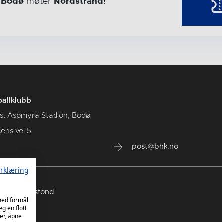
r
Bodø
møter
Nordstrand
!
allklubb
us, Aspmyra Stadion, Bodø
sens vei 5
post@bhk.no
rklæring
olidaritetsfond
 med formål
eg en flott
er, åpne