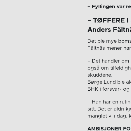
– Fyllingen var re
– TØFFERE 
Anders Fält
Det ble mye bomsk
Fältnäs mener han
– Det handler om 
også om tilfeldighe
skuddene.
Børge Lund ble al
BHK i forsvar- og 
– Han har en rutin
sitt. Det er aldri
manglet vi i dag,
AMBISJONER FO