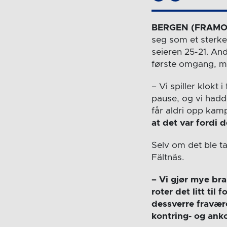
BERGEN (FRAMO
seg som et sterk
seieren 25-21. And
første omgang, m
– Vi spiller klokt 
pause, og vi hadd
får aldri opp kamp
at det var fordi 
Selv om det ble t
Fältnäs.
– Vi gjør mye br
roter det litt til
dessverre fravære
kontring- og ank