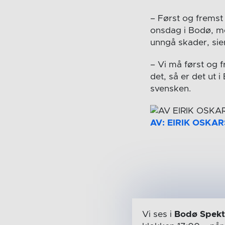
– Først og fremst
onsdag i Bodø, me
unngå skader, sier
– Vi må først og f
det, så er det ut 
svensken.
AV: EIRIK OSKA
Vi ses i
Bodø Spek