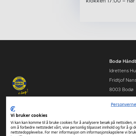
klokken 17:00
– nå
Bodø Håndb
Idrettens H
Fridtjof Nan
8003 Bodø
Personverne
Vi bruker cookies
BILLETTER
BHK`S S
Vi kan kan komme til å bruke cookies for å analysere besøk på nettsiden,
om å forbedre nettstedet vårt, vise personlig tilpasset innhold og for å gi d
nettstedopplevelse. For mer informasjon om informasjonskapslene vi bruk