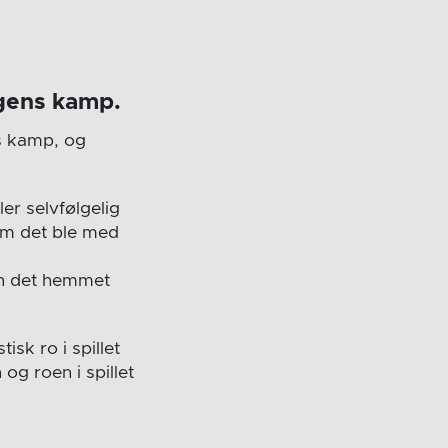
agens kamp.
s kamp, og
er selvfølgelig
 som det ble med
man det hemmet
sk ro i spillet
og roen i spillet