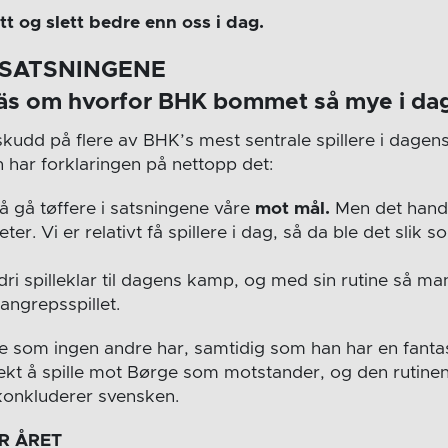
tt og slett bedre enn oss i dag.
I SATSNINGENE
näs om hvorfor BHK bommet så mye i d
udd på flere av BHK’s mest sentrale spillere i dagen
 har forklaringen på nettopp det:
å gå tøffere i satsningene våre
mot mål.
Men det handl
ter. Vi er relativt få spillere i dag, så da ble det slik
dri spilleklar til dagens kamp, og med sin rutine så 
angrepsspillet.
e som ingen andre har, samtidig som han har en fantasti
 kjekt å spille mot Børge som motstander, og den rutinen 
 konkluderer svensken.
R ÅRET