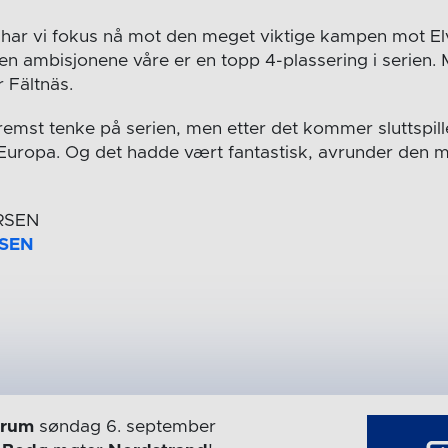
 har vi fokus nå mot den meget viktige kampen mot E
n ambisjonene våre er en topp 4-plassering i serien.
 Fältnäs.
remst tenke på serien, men etter det kommer sluttspille
i Europa. Og det hadde vært fantastisk, avrunder den m
RSEN
trum
søndag 6. september