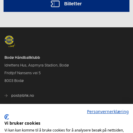
Billetter
Bodø Håndballklubb
Idrettens Hus, Aspmyra Stadion, Bodø
Fridtjof Nansens vei 5
8003 Bodø
post@bhk.no
Personvernerklæring
BILLETTER
Vi bruker cookies
BHK`S Solidaritetsfond
Vi kan kan komme til å bruke cookies for å analysere besøk på nettsiden,