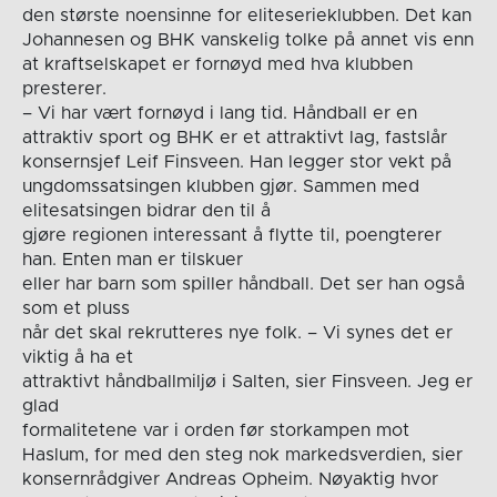
den største noensinne for eliteserieklubben. Det kan
Johannesen og BHK vanskelig tolke på annet vis enn
at kraftselskapet er fornøyd med hva klubben
presterer.
– Vi har vært fornøyd i lang tid. Håndball er en
attraktiv sport og BHK er et attraktivt lag, fastslår
konsernsjef Leif Finsveen. Han legger stor vekt på
ungdomssatsingen klubben gjør. Sammen med
elitesatsingen bidrar den til å
gjøre regionen interessant å flytte til, poengterer
han. Enten man er tilskuer
eller har barn som spiller håndball. Det ser han også
som et pluss
når det skal rekrutteres nye folk. – Vi synes det er
viktig å ha et
attraktivt håndballmiljø i Salten, sier Finsveen. Jeg er
glad
formalitetene var i orden før storkampen mot
Haslum, for med den steg nok markedsverdien, sier
konsernrådgiver Andreas Opheim. Nøyaktig hvor