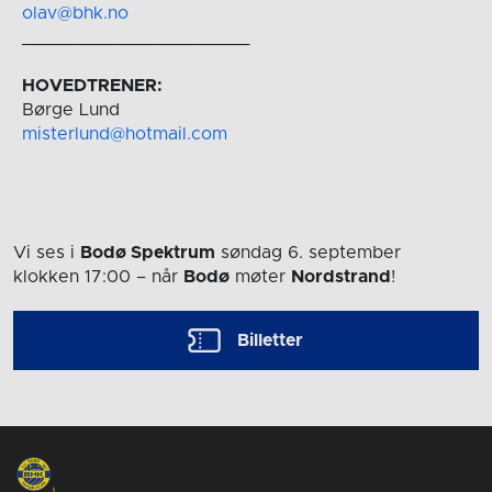
olav@bhk.no
_______________________
HOVEDTRENER
:
Børge Lund
misterlund@hotmail.com
Vi ses i
Bodø Spektrum
søndag 6. september
klokken 17:00
– når
Bodø
møter
Nordstrand
!
Billetter