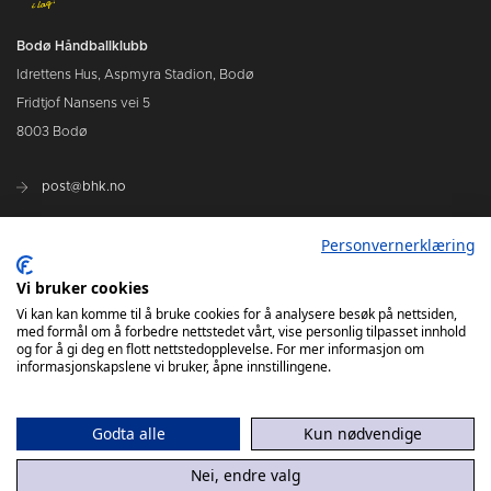
Bodø Håndballklubb
Idrettens Hus, Aspmyra Stadion, Bodø
Fridtjof Nansens vei 5
8003 Bodø
post@bhk.no
Personvernerklæring
BILLETTER
Vi bruker cookies
BHK`S Solidaritetsfond
Vi kan kan komme til å bruke cookies for å analysere besøk på nettsiden,
med formål om å forbedre nettstedet vårt, vise personlig tilpasset innhold
og for å gi deg en flott nettstedopplevelse. For mer informasjon om
informasjonskapslene vi bruker, åpne innstillingene.
Godta alle
Kun nødvendige
Nei, endre valg