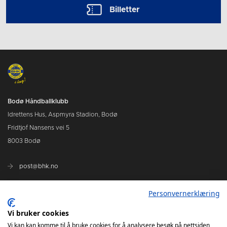
Billetter
Bodø Håndballklubb
Idrettens Hus, Aspmyra Stadion, Bodø
Fridtjof Nansens vei 5
8003 Bodø
post@bhk.no
Personvernerklæring
BILLETTER
Vi bruker cookies
BHK`S Solidaritetsfond
Vi kan kan komme til å bruke cookies for å analysere besøk på nettsiden,