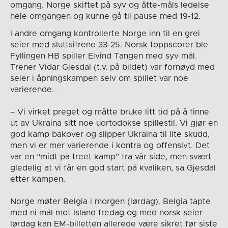
omgang. Norge skiftet på syv og åtte-måls ledelse
hele omgangen og kunne gå til pause med 19-12.
I andre omgang kontrollerte Norge inn til en grei
seier med sluttsifrene 33-25. Norsk toppscorer ble
Fyllingen HB spiller Eivind Tangen med syv mål.
Trener Vidar Gjesdal (t.v. på bildet) var fornøyd med
seier i åpningskampen selv om spillet var noe
varierende.
– Vi virket preget og måtte bruke litt tid på å finne
ut av Ukraina sitt noe uortodokse spillestil. Vi gjør en
god kamp bakover og slipper Ukraina til lite skudd,
men vi er mer varierende i kontra og offensivt. Det
var en “midt på treet kamp” fra vår side, men svært
gledelig at vi får en god start på kvaliken, sa Gjesdal
etter kampen.
Norge møter Belgia i morgen (lørdag). Belgia tapte
med ni mål mot Island fredag og med norsk seier
lørdag kan EM-billetten allerede være sikret før siste