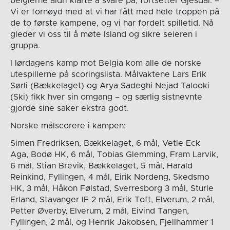
belgierne aldri klarte å svare på, fortsetter Gjesdal. –
Vi er fornøyd med at vi har fått med hele troppen på
de to første kampene, og vi har fordelt spilletid. Nå
gleder vi oss til å møte Island og sikre seieren i
gruppa.
I lørdagens kamp mot Belgia kom alle de norske
utespillerne på scoringslista. Målvaktene Lars Erik
Sørli (Bækkelaget) og Arya Sadeghi Nejad Talooki
(Ski) fikk hver sin omgang – og særlig sistnevnte
gjorde sine saker ekstra godt.
Norske målscorere i kampen:
Simen Fredriksen, Bækkelaget, 6 mål, Vetle Eck
Aga, Bodø HK, 6 mål, Tobias Glemming, Fram Larvik,
6 mål, Stian Brevik, Bækkelaget, 5 mål, Harald
Reinkind, Fyllingen, 4 mål, Eirik Nordeng, Skedsmo
HK, 3 mål, Håkon Følstad, Sverresborg 3 mål, Sturle
Erland, Stavanger IF 2 mål, Erik Toft, Elverum, 2 mål,
Petter Øverby, Elverum, 2 mål, Eivind Tangen,
Fyllingen, 2 mål, og Henrik Jakobsen, Fjellhammer 1