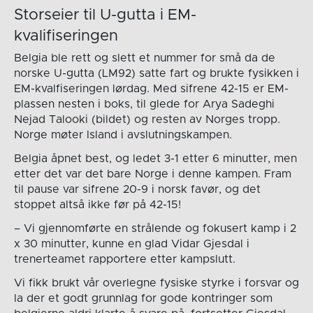
Storseier til U-gutta i EM-
kvalifiseringen
Belgia ble rett og slett et nummer for små da de
norske U-gutta (LM92) satte fart og brukte fysikken i
EM-kvalfiseringen lørdag. Med sifrene 42-15 er EM-
plassen nesten i boks, til glede for Arya Sadeghi
Nejad Talooki (bildet) og resten av Norges tropp.
Norge møter Island i avslutningskampen.
Belgia åpnet best, og ledet 3-1 etter 6 minutter, men
etter det var det bare Norge i denne kampen. Fram
til pause var sifrene 20-9 i norsk favør, og det
stoppet altså ikke før på 42-15!
– Vi gjennomførte en strålende og fokusert kamp i 2
x 30 minutter, kunne en glad Vidar Gjesdal i
trenerteamet rapportere etter kampslutt.
Vi fikk brukt vår overlegne fysiske styrke i forsvar og
la der et godt grunnlag for gode kontringer som