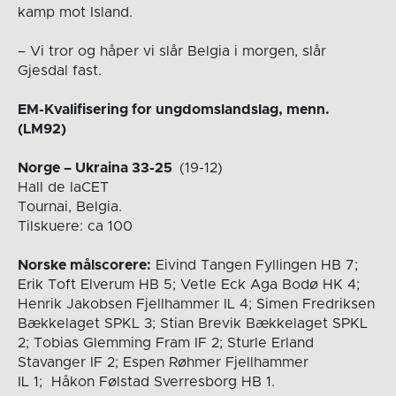
kamp mot Island.
– Vi tror og håper vi slår Belgia i morgen, slår
Gjesdal fast.
EM-Kvalifisering for ungdomslandslag, menn.
(LM92)
Norge – Ukraina 33-25
(19-12)
Hall de laCET
Tournai, Belgia.
Tilskuere: ca 100
Norske målscorere:
Eivind Tangen Fyllingen HB 7;
Erik Toft Elverum HB 5; Vetle Eck Aga Bodø HK 4;
Henrik Jakobsen Fjellhammer IL 4; Simen Fredriksen
Bækkelaget SPKL 3; Stian Brevik Bækkelaget SPKL
2; Tobias Glemming Fram IF 2; Sturle Erland
Stavanger IF 2; Espen Røhmer Fjellhammer
IL 1; Håkon Følstad Sverresborg HB 1.