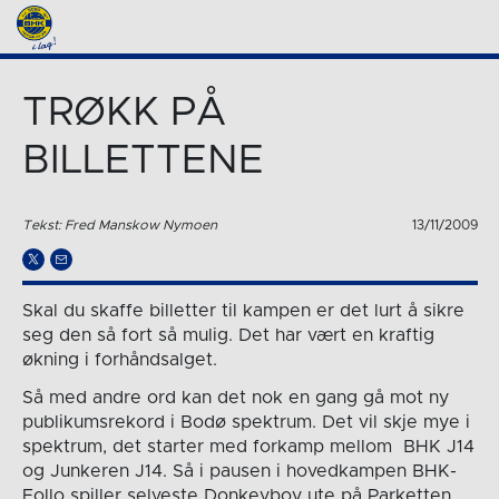
TRØKK PÅ
BILLETTENE
Tekst: Fred Manskow Nymoen
13/11/2009
Skal du skaffe billetter til kampen er det lurt å sikre
seg den så fort så mulig. Det har vært en kraftig
økning i forhåndsalget.
Så med andre ord kan det nok en gang gå mot ny
publikumsrekord i Bodø spektrum. Det vil skje mye i
spektrum, det starter med forkamp mellom BHK J14
og Junkeren J14. Så i pausen i hovedkampen BHK-
Follo spiller selveste Donkeyboy ute på Parketten,