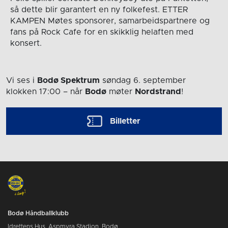
så dette blir garantert en ny folkefest. ETTER
KAMPEN Møtes sponsorer, samarbeidspartnere og
fans på Rock Cafe for en skikklig helaften med
konsert.
Vi ses i
Bodø Spektrum
søndag 6. september
klokken 17:00
– når
Bodø
møter
Nordstrand
!
Billetter
Bodø Håndballklubb
Idrettens Hus, Aspmyra Stadion, Bodø