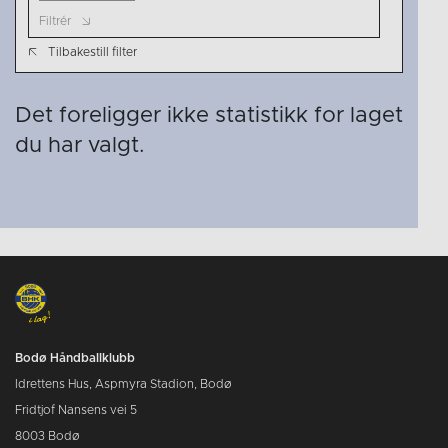
Filtrér
Tilbakestill filter
Det foreligger ikke statistikk for laget
du har valgt.
Bodø Håndballklubb
Idrettens Hus, Aspmyra Stadion, Bodø
Fridtjof Nansens vei 5
8003 Bodø