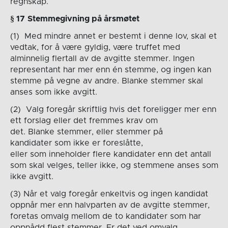
regnskap.
§ 17
Stemmegivning på årsmøtet
(1) Med mindre annet er bestemt i denne lov, skal et
vedtak, for å være gyldig, være truffet med
alminnelig flertall av de avgitte stemmer. Ingen
representant har mer enn én stemme, og ingen kan
stemme på vegne av andre. Blanke stemmer skal
anses som ikke avgitt.
(2) Valg foregår skriftlig hvis det foreligger mer enn
ett forslag eller det fremmes krav om
det. Blanke stemmer, eller stemmer på
kandidater som ikke er foreslåtte,
eller som inneholder flere kandidater enn det antall
som skal velges, teller ikke, og stemmene anses som
ikke avgitt.
(3) Når et valg foregår enkeltvis og ingen kandidat
oppnår mer enn halvparten av de avgitte stemmer,
foretas omvalg mellom de to kandidater som har
oppnådd flest stemmer. Er det ved omvalg