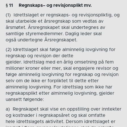
§ 1
1
Regnskap
s
– og revisjonsplikt mv.
(1) Idrettslaget er regnskaps- og revisjonspliktig, og
skal utarbeide et årsregnskap som vedtas av
årsmøtet. Årsregnskapet skal undertegnes av
samtlige styremedlemmer. Daglig leder skal
også undertegne Årsregnskapet.
(2) Idrettslaget skal følge alminnelig lovgivning for
regnskap og revisjon der dette
gjelder. Idrettslag med en årlig omsetning på fem
millioner kroner eller mer, skal engasjere revisor og
følge alminnelig lovgivning for regnskap og revisjon
selv om de ikke er forpliktet til dette etter
alminnelig lovgivning. For idrettslag som ikke har
regnskapsplikt etter alminnelig lovgivning, gjelder
uansett følgende:
a) Regnskapet skal vise en oppstilling over inntekter
og kostnader i regnskapsåret og skal omfatte
hele idrettslagets aktivitet. Dersom idrettslaget er