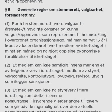
et valg/oppnevning.
§
5
Generelle regler om stemmer
ett, valgbarhet,
forslagsrett m
v.
(1) For å ha stemmerett, være valgbar til
årsmøte-/tingvalgte organer og kunne
velges/oppnevnes som representant til årsmøte/ting
i overordnet organisasjonsledd, må man ha fylt 15 år i
løpet av kalenderåret, vært medlem av idrettslaget i
minst én måned og ha gjort opp sine økonomiske
forpliktelser til idrettslaget.
(2) Et medlem kan ikke samtidig inneha mer enn et
av følgende verv i idrettslaget: medlem av styret,
valgkomité, kontrollutvalg, lovutvalg, revisor, utvalg
som ilegger sanksjoner.
(3) Et medlem kan ikke ha styreverv i flere
idrettslag som deltar i samme
konkurranse. Tilsvarende gjelder andre tillitsverv
som gir påvirkningsmulighet over den aktuelle