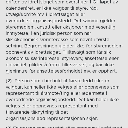
driften av idrettslaget som overstiger 1 G i løpet av
kalenderåret, er ikke valgbar til styre, råd,
utvalg/komité mv. i idrettslaget eller
overordnet organisasjonsledd. Det samme gjelder
styremedlem, ansatt eller aksjonær med vesentlig
innflytelse, i en juridisk person som har
slik økonomisk særinteresse som nevnt i første
setning. Begrensningen gjelder ikke for styremedlem
oppnevnt av idrettslaget. Tillitsvalgt som får slik
økonomisk særinteresse, styreverv, ansettelse eller
eierandel, plikter å fratre tillitsvervet, og kan ikke
gjeninntre før ansettelsesforholdet mv. er opphørt.
(2) Person som i henhold til første ledd ikke er
valgbar, kan heller ikke velges eller oppnevnes som
representant til årsmøte/ting eller ledermøte i
overordnede organisasjonsledd. Det kan heller ikke
velges eller oppnevnes representant med
tilsvarende tilknytning til det
organisasjonsledd representasjonen skjer.