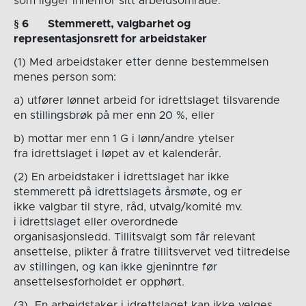
som ligger innenfor sitt arbeidsområde.
§
6
Stemmerett, v
algbarhet og
representasjonsrett for arbeidstaker
(1) Med arbeidstaker etter denne bestemmelsen
menes person som:
a) utfører lønnet arbeid for idrettslaget tilsvarende
en stillingsbrøk på mer enn 20 %, eller
b) mottar mer enn 1 G i lønn/andre ytelser
fra idrettslaget i løpet av et kalenderår.
(2) En arbeidstaker i idrettslaget har ikke
stemmerett på idrettslagets årsmøte, og er
ikke valgbar til styre, råd, utvalg/komité mv.
i idrettslaget eller overordnede
organisasjonsledd. Tillitsvalgt som får relevant
ansettelse, plikter å fratre tillitsvervet ved tiltredelse
av stillingen, og kan ikke gjeninntre før
ansettelsesforholdet er opphørt.
(3) En arbeidstaker i idrettslaget kan ikke velges