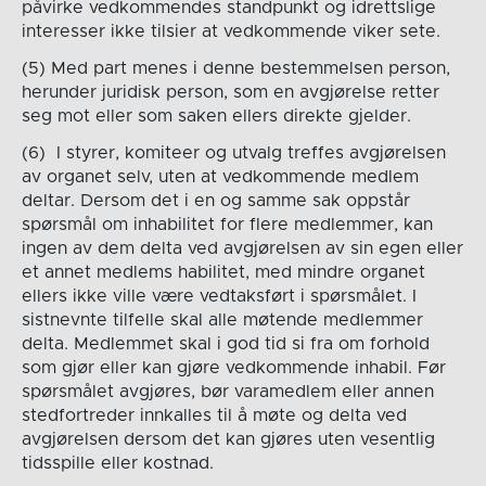
påvirke vedkommendes standpunkt og idrettslige
interesser ikke tilsier at vedkommende viker sete.
(5) Med part menes i denne bestemmelsen person,
herunder juridisk person, som en avgjørelse retter
seg mot eller som saken ellers direkte gjelder.
(6) I styrer, komiteer og utvalg treffes avgjørelsen
av organet selv, uten at vedkommende medlem
deltar. Dersom det i en og samme sak oppstår
spørsmål om inhabilitet for flere medlemmer, kan
ingen av dem delta ved avgjørelsen av sin egen eller
et annet medlems habilitet, med mindre organet
ellers ikke ville være vedtaksført i spørsmålet. I
sistnevnte tilfelle skal alle møtende medlemmer
delta. Medlemmet skal i god tid si fra om forhold
som gjør eller kan gjøre vedkommende inhabil. Før
spørsmålet avgjøres, bør varamedlem eller annen
stedfortreder innkalles til å møte og delta ved
avgjørelsen dersom det kan gjøres uten vesentlig
tidsspille eller kostnad.