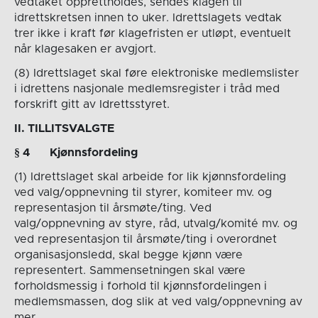
vedtaket opprettholdes, sendes klagen til
idrettskretsen innen to uker. Idrettslagets vedtak
trer ikke i kraft før klagefristen er utløpt, eventuelt
når klagesaken er avgjort.
(8) Idrettslaget skal føre elektroniske medlemslister
i idrettens nasjonale medlemsregister i tråd med
forskrift gitt av Idrettsstyret.
II. TILLITSVALGTE
§
4
Kjønnsfordeling
(1) Idrettslaget skal arbeide for lik kjønnsfordeling
ved valg/oppnevning til styrer, komiteer mv. og
representasjon til årsmøte/ting. Ved
valg/oppnevning av styre, råd, utvalg/komité mv. og
ved representasjon til årsmøte/ting i overordnet
organisasjonsledd, skal begge kjønn være
representert. Sammensetningen skal være
forholdsmessig i forhold til kjønnsfordelingen i
medlemsmassen, dog slik at ved valg/oppnevning av
mer