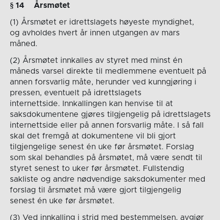
§ 1
4
Årsmøtet
(1) Årsmøtet er idrettslagets høyeste myndighet,
og avholdes hvert år innen utgangen av mars
måned.
(2) Årsmøtet innkalles av styret med minst én
måneds varsel direkte til medlemmene eventuelt på
annen forsvarlig måte, herunder ved kunngjøring i
pressen, eventuelt på idrettslagets
internettside. Innkallingen kan henvise til at
saksdokumentene gjøres tilgjengelig på idrettslagets
internettside eller på annen forsvarlig måte. I så fall
skal det fremgå at dokumentene vil bli gjort
tilgjengelige senest én uke før årsmøtet. Forslag
som skal behandles på årsmøtet, må være sendt til
styret senest to uker før årsmøtet. Fullstendig
sakliste og andre nødvendige saksdokumenter med
forslag til årsmøtet må være gjort tilgjengelig
senest én uke før årsmøtet.
(3) Ved innkalling i strid med bestemmelsen, avgjør