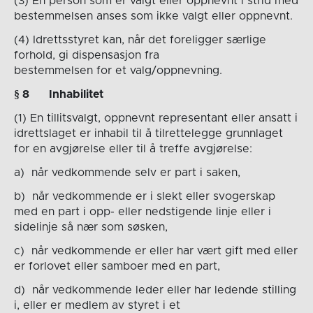
(3) En person som er valgt eller oppnevnt i strid med
bestemmelsen anses som ikke valgt eller oppnevnt.
(4) Idrettsstyret kan, når det foreligger særlige
forhold, gi dispensasjon fra
bestemmelsen for et valg/oppnevning.
§
8
Inhabilitet
(1) En tillitsvalgt, oppnevnt representant eller ansatt i
idrettslaget er inhabil til å tilrettelegge grunnlaget
for en avgjørelse eller til å treffe avgjørelse:
a) når vedkommende selv er part i saken,
b) når vedkommende er i slekt eller svogerskap
med en part i opp- eller nedstigende linje eller i
sidelinje så nær som søsken,
c) når vedkommende er eller har vært gift med eller
er forlovet eller samboer med en part,
d) når vedkommende leder eller har ledende stilling
i, eller er medlem av styret i et