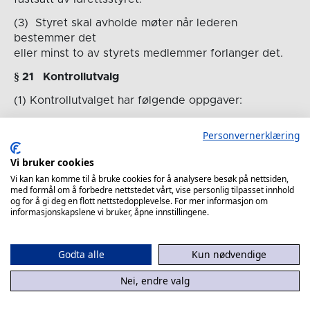
(3) Styret skal avholde møter når lederen
bestemmer det
eller minst to av styrets medlemmer forlanger det.
§
2
1
Kontrollutvalg
(1) Kontrollutvalget har følgende oppgaver:
a) Påse at idrettslagets virksomhet drives i samsvar
Personvernerklæring
med idrettslagets og overordnet
Vi bruker cookies
organisasjonsledds regelverk og vedtak.
Vi kan kan komme til å bruke cookies for å analysere besøk på nettsiden,
b) Ha et særlig fokus på at idrettslaget har
med formål om å forbedre nettstedet vårt, vise personlig tilpasset innhold
og for å gi deg en flott nettstedopplevelse. For mer informasjon om
forsvarlig forvaltning og økonomistyring, at
informasjonskapslene vi bruker, åpne innstillingene.
dets midler benyttes i samsvar med lover, vedtak,
bevilgninger og økonomiske rammer.
Godta alle
Kun nødvendige
c) Forelegges alle forslag til vedtak som skal
behandles på årsmøtet, og avgi en uttalelse til
Nei, endre valg
de saker som ligger innenfor sitt arbeidsområde.
d) Føre protokoll over sine møter, avgi en beretning