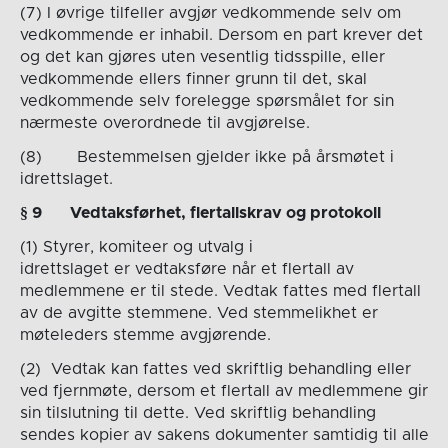
(7) I øvrige tilfeller avgjør vedkommende selv om
vedkommende er inhabil. Dersom en part krever det
og det kan gjøres uten vesentlig tidsspille, eller
vedkommende ellers finner grunn til det, skal
vedkommende selv forelegge spørsmålet for sin
nærmeste overordnede til avgjørelse.
(8) Bestemmelsen gjelder ikke på årsmøtet i
idrettslaget.
§
9
Vedtaksførhet, flertallskrav og protokoll
(1) Styrer, komiteer og utvalg i
idrettslaget er vedtaksføre når et flertall av
medlemmene er til stede. Vedtak fattes med flertall
av de avgitte stemmene. Ved stemmelikhet er
møteleders stemme avgjørende.
(2) Vedtak kan fattes ved skriftlig behandling eller
ved fjernmøte, dersom et flertall av medlemmene gir
sin tilslutning til dette. Ved skriftlig behandling
sendes kopier av sakens dokumenter samtidig til alle