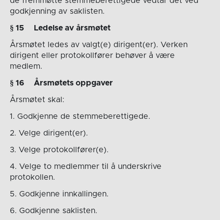
de fremmøtte stemmeberettigede vedtar det ved
godkjenning av saklisten.
§ 1
5
Ledelse av årsmøtet
Årsmøtet ledes av valgt(e) dirigent(er). Verken
dirigent eller protokollfører behøver å være
medlem.
§ 1
6
Årsmøtets oppgaver
Årsmøtet skal:
1. Godkjenne de stemmeberettigede.
2. Velge dirigent(er).
3. Velge protokollfører(e).
4. Velge to medlemmer til å underskrive
protokollen.
5. Godkjenne innkallingen.
6. Godkjenne saklisten.